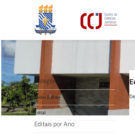
Categorias de Editais
E
De
Todos Editais
Edital
Editais por Ano