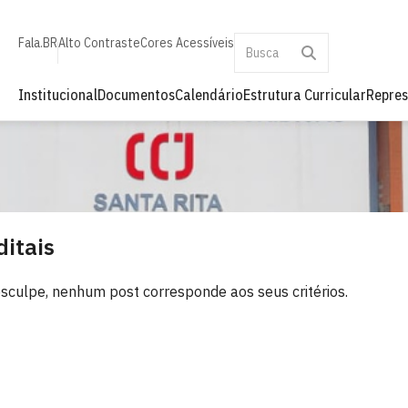
Fala.BR
Alto Contraste
Cores Acessíveis
Institucional
Documentos
Calendário
Estrutura Curricular
Repres
ditais
sculpe, nenhum post corresponde aos seus critérios.