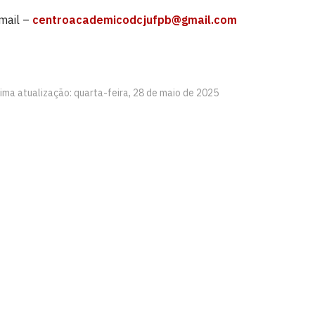
mail –
centroacademicodcjufpb@gmail.com
tima atualização: quarta-feira, 28 de maio de 2025
e Santa Rita