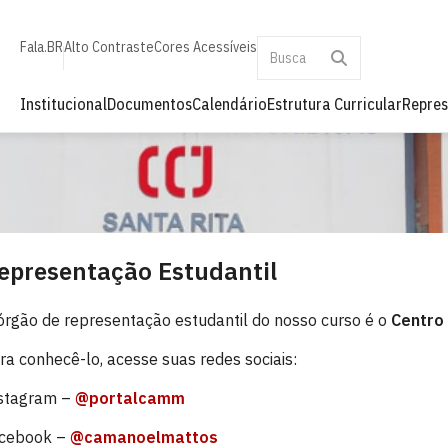
Fala.BR
Alto Contraste
Cores Acessíveis
Institucional
Documentos
Calendário
Estrutura Curricular
Repres
epresentação Estudantil
órgão de representação estudantil do nosso curso é o
Centro
ra conhecê-lo, acesse suas redes sociais:
stagram –
@portalcamm
cebook –
@camanoelmattos