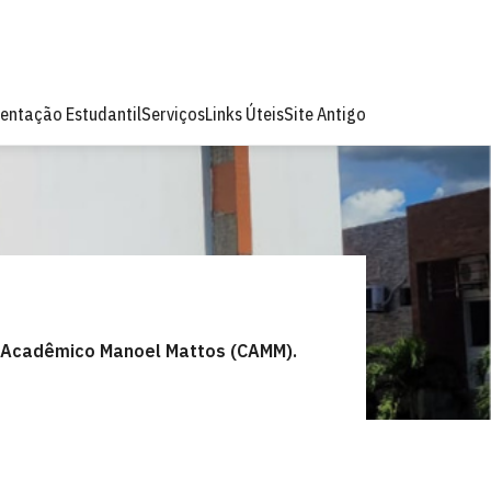
entação Estudantil
Serviços
Links Úteis
Site Antigo
 Acadêmico Manoel Mattos (CAMM).