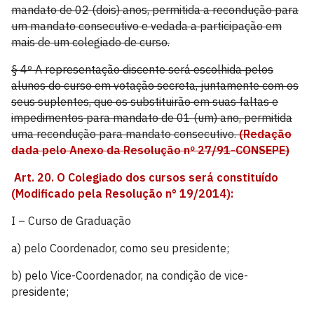
mandato de 02 (dois) anos, permitida a recondução para
um mandato consecutivo e vedada a participação em
mais de um colegiado de curso.
§ 4º A representação discente será escolhida pelos
alunos do curso em votação secreta, juntamente com os
seus suplentes, que os substituirão em suas faltas e
impedimentos para mandato de 01 (um) ano, permitida
uma recondução para mandato consecutivo.
(Redação
dada pelo Anexo da Resolução nº 27/91-CONSEPE)
Art. 20.
O Colegiado dos cursos será constituído
(Modificado pela Resolução n° 19/2014):
I – Curso de Graduação
a) pelo Coordenador, como seu presidente;
b) pelo Vice-Coordenador, na condição de vice-
presidente;