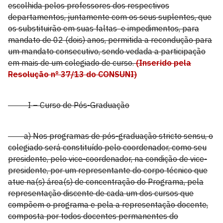
escolhida pelos professores dos respectivos
departamentos, juntamente com os seus suplentes, que
os substituirão em suas faltas e impedimentos, para
mandato de 02 (dois) anos, permitida a recondução para
um mandato consecutivo, sendo vedada a participação
em mais de um colegiado de curso.
(Inserido pela
Resolução n° 37/13 do CONSUNI)
I – Curso de Pós-Graduação
a) Nos programas de pós-graduação stricto sensu, o
colegiado será constituído pelo coordenador, como seu
presidente, pelo vice-coordenador, na condição de vice-
presidente, por um representante do corpo técnico que
atue na(s) área(s) de concentração do Programa, pela
representação discente de cada um dos cursos que
compõem o programa e pela a representação docente,
composta por todos docentes permanentes do