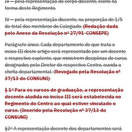
IV – pela representação do corpo discente, eleito na
forma deste Regimento.
IV – pela representação discente, na proporção de 1/5
do total dos membros do Colegiado.
(Redação dada
pelo Anexo da Resolução nº 27/91-CONSEPE)
Parágrafo único. Cada departamento de que trata o
inciso III deste artigo será representado por um docente
e respectivo suplente, que ministrem disciplinas do curso,
designados pelo Diretor do respectivo Centro, ouvida a
chefia departamental. (
Revogado pela Resolução n°
37/13 do CONSUNI)
§ 1º Para os cursos de graduação, a representação
docente aludida no inciso III será estabelecida no
Regimento do Centro ao qual estiver vinculado o
curso. (Inserido pela Resolução n° 37/13 do
CONSUNI)
§2º A representação docente dos departamentos será