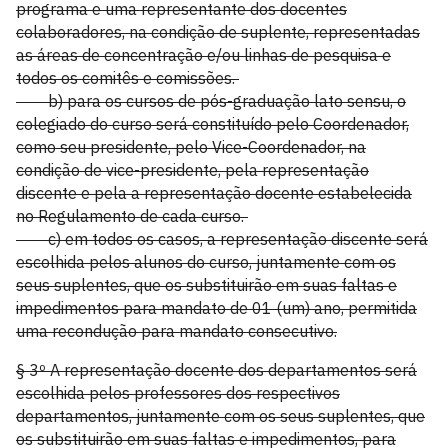
programa e uma representante dos docentes
colaboradores, na condição de suplente, representadas
as áreas de concentração e/ou linhas de pesquisa e
todos os comitês e comissões.
b) para os cursos de pós-graduação lato sensu, o
colegiado do curso será constituído pelo Coordenador,
como seu presidente, pelo Vice-Coordenador, na
condição de vice-presidente, pela representação
discente e pela a representação docente estabelecida
no Regulamento de cada curso.
c) em todos os casos, a representação discente será
escolhida pelos alunos do curso, juntamente com os
seus suplentes, que os substituirão em suas faltas e
impedimentos para mandato de 01 (um) ano, permitida
uma recondução para mandato consecutivo.
§ 3º A representação docente dos departamentos será
escolhida pelos professores dos respectivos
departamentos, juntamente com os seus suplentes, que
os substituirão em suas faltas e impedimentos, para