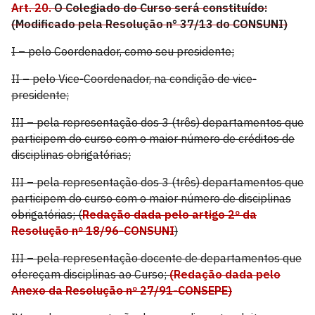
Art. 20.
O Colegiado do Curso será constituído:
(Modificado pela Resolução n° 37/13 do CONSUNI)
I – pelo Coordenador, como seu presidente;
II – pelo Vice-Coordenador, na condição de vice-
presidente;
III – pela representação dos 3 (três) departamentos que
participem do curso com o maior número de créditos de
disciplinas obrigatórias;
III – pela representação dos 3 (três) departamentos que
participem do curso com o maior número de disciplinas
obrigatórias; (
Redação dada pelo artigo 2º da
Resolução nº 18/96-CONSUNI
)
III – pela representação docente de departamentos que
ofereçam disciplinas ao Curso;
(Redação dada pelo
Anexo da Resolução nº 27/91-CONSEPE)