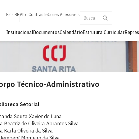
Fala.BR
Alto Contraste
Cores Acessíveis
Institucional
Documentos
Calendário
Estrutura Curricular
Repres
orpo Técnico-Administrativo
blioteca Setorial
anda Souza Xavier de Luna
a Beatriz de Oliveira Abrantes Silva
a Karla Oliveira da Silva
temberg Monteiro da Silva