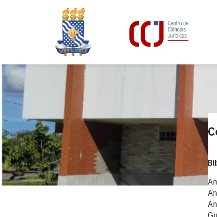
C
Bi
Am
An
An
Gu