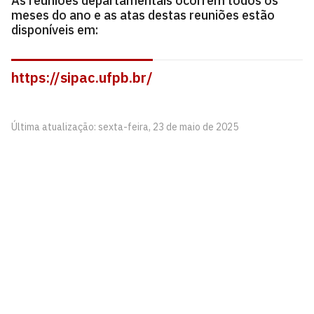
As reuniões departamentais ocorrem todos os
meses do ano e as atas destas reuniões estão
disponíveis em:
https://sipac.ufpb.br/
Última atualização: sexta-feira, 23 de maio de 2025
Centro de Ciências Jurídicas - Unidade Santa Rita
Rua Barão Adauto Lúcio, 24
Tibiri, Santa Rita - Paraíba
CEP: 58301645
Telefone: +55 (83) 3216-7878
Contato