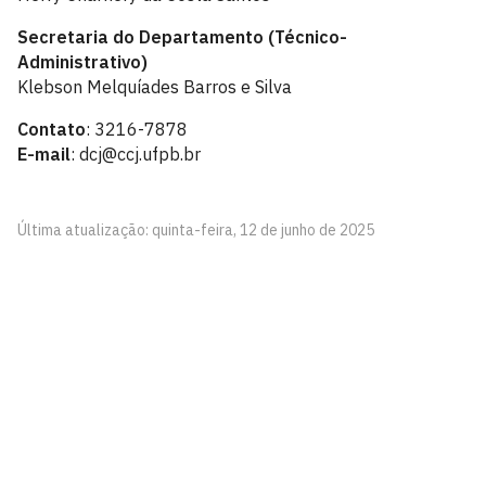
Secretaria do Departamento (Técnico-
Administrativo)
Klebson Melquíades Barros e Silva
Contato
: 3216-7878
E-mail
: dcj@ccj.ufpb.br
Última atualização: quinta-feira, 12 de junho de 2025
Centro de Ciências Jurídicas - Unidade Santa Rita
Rua Barão Adauto Lúcio, 24
Tibiri, Santa Rita - Paraíba
CEP: 58301645
Telefone: +55 (83) 3216-7878