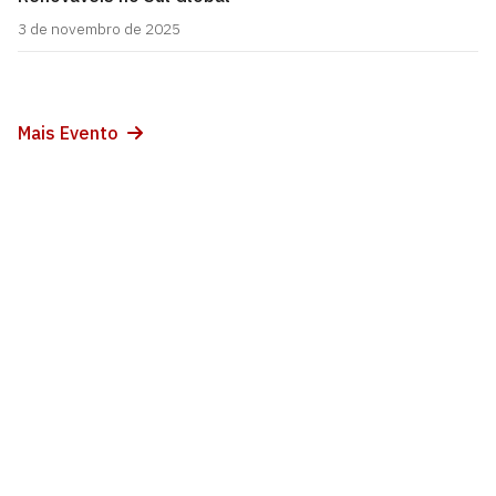
3 de novembro de 2025
Mais Evento
Programa de Pós-Graduação em Ciências Jurídicas
Universidade Federal da Paraíba - Centro de Ciências
Jurídicas - CCJ 1º andar, s/n
Cidade Universitária, João Pessoa - Paraíba
CEP: 58.051-900
Telefone: +55 (83) 3216 7627