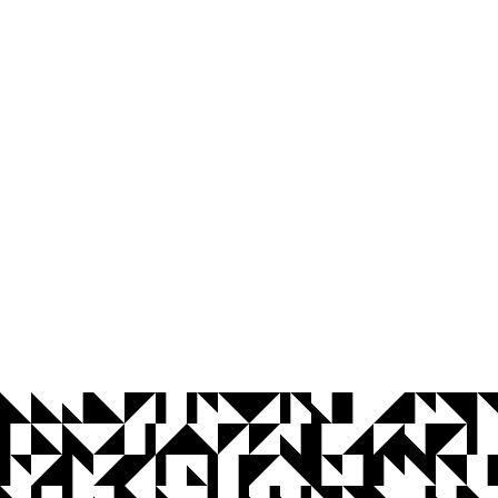
© 2026 Universidade Federal da Paraíba.
Ouvidoria
Acesso à Informação
CoMu
Acessibilidade
Dados Abertos UFPB
Privacidade e Proteção de Dados