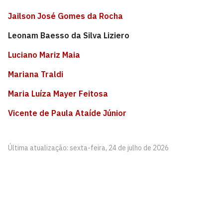
Jailson José Gomes da Rocha
Leonam Baesso da Silva Liziero
Luciano Mariz Maia
Mariana Traldi
Maria Luíza Mayer Feitosa
Vicente de Paula Ataíde Júnior
Última atualização: sexta-feira, 24 de julho de 2026
Programa de Pós-Graduação em Ciências Jurídicas
Universidade Federal da Paraíba - Centro de Ciências