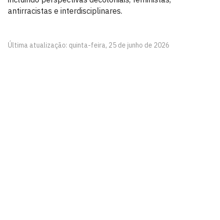
antirracistas e interdisciplinares.
Última atualização: quinta-feira, 25 de junho de 2026
Programa de Pós-Graduação em Ciências Jurídicas
Universidade Federal da Paraíba - Centro de Ciências
Jurídicas - CCJ 1º andar, s/n
Cidade Universitária, João Pessoa - Paraíba
CEP: 58.051-900
Telefone: +55 (83) 3216 7627