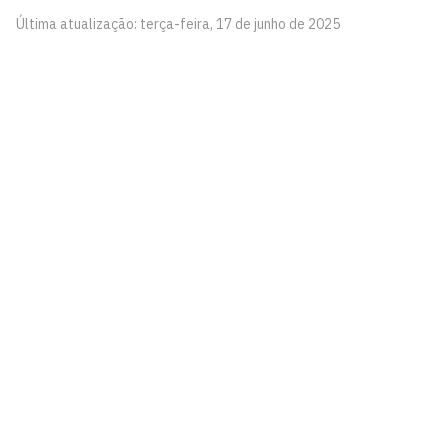
Última atualização: terça-feira, 17 de junho de 2025
Programa de Pós-Graduação em Ciências Jurídicas
Universidade Federal da Paraíba - Centro de Ciências
Jurídicas - CCJ 1º andar, s/n
Cidade Universitária, João Pessoa - Paraíba
CEP: 58.051-900
Telefone: +55 (83) 3216 7627