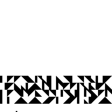
© 2026 Universidade Federal da Paraíba.
Ouvidoria
Acesso à Informação
CoMu
Acessibilidade
Dados Abertos UFPB
Privacidade e Proteção de Dados