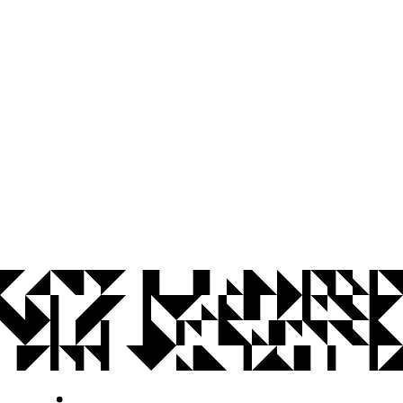
© 2026 Universidade Federal da Paraíba.
Ouvidoria
Acesso à Informação
CoMu
Acessibilidade
Dados Abertos UFPB
Privacidade e Proteção de Dados
Acesso à