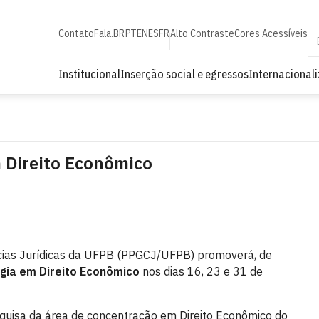
Contato
Fala.BR
PT
EN
ES
FR
Alto Contraste
Cores Acessíveis
Institucional
Inserção social e egressos
Internacional
 Direito Econômico
ias Jurídicas da UFPB (PPGCJ/UFPB) promoverá, de
gia em Direito Econômico
nos dias 16, 23 e 31 de
squisa da área de concentração em Direito Econômico do