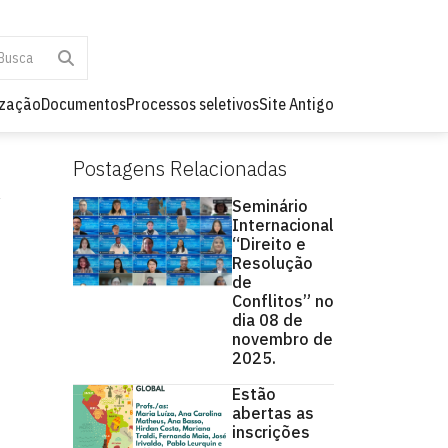
ização
Documentos
Processos seletivos
Site Antigo
Postagens Relacionadas
Seminário
Internacional
“Direito e
Resolução
de
Conflitos” no
dia 08 de
novembro de
2025.
Estão
abertas as
inscrições