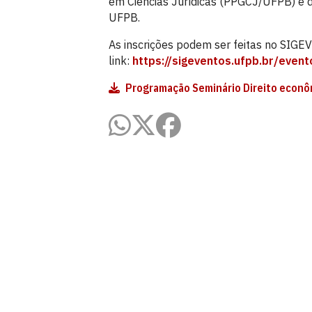
em Ciências Jurídicas (PPGCJ/UFPB) e da 
UFPB.
As inscrições podem ser feitas no SIGE
link:
https://sigeventos.ufpb.br/even
Programação Seminário Direito econo
Programa de Pós-Graduação em Ciênc
Universidade Federal da Paraíba - Centro
Cidade Universitária, João Pessoa - Para
CEP: 58.051-900
Telefone: +55 (83) 3216 7627