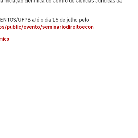
iniciação científica do Centro de Ciências Jurídicas da
VENTOS/UFPB até o dia 15 de julho pelo
tos/public/evento/seminariodireitoecon
̂mico
ias Jurídicas
 de Ciências Jurídicas - CCJ 1º andar, s/n
íba