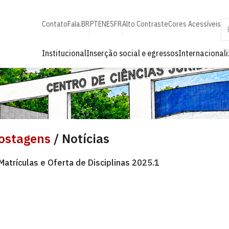
Contato
Fala.BR
PT
EN
ES
FR
Alto Contraste
Cores Acessíveis
Institucional
Inserção social e egressos
Internacional
ostagens
/ Notícias
Matrículas e Oferta de Disciplinas 2025.1