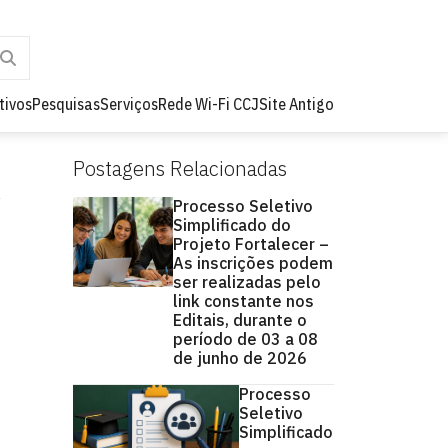
tivos
Pesquisas
Serviços
Rede Wi-Fi CCJ
Site Antigo
Postagens Relacionadas
Processo Seletivo
Simplificado do
Projeto Fortalecer –
As inscrições podem
ser realizadas pelo
link constante nos
Editais, durante o
período de 03 a 08
de junho de 2026
Processo
Seletivo
Simplificado