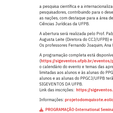
a pesquisa científica e a internacionali
pesquisadores, contribuindo para o des
as nações, com destaque para a área d
Ciências Jurídicas da UFPB.
A abertura será realizada pelo Prof. P
Augusta Leite (Diretora do CCJ/UFPB) e p
Os professores Fernando Joaquim, Ana 
A programação completa está disponíve
(
https://sigeventos.ufpb.br/eventos/
o calendário do evento e temas das apre
limitadas aos alunos e às alunas do PPG
alunos e as alunas do PPGCJ/UFPB terão
SIGEVENTOS DA UFPB.
Link das inscrições:
https://sigeventos
Informações:
projetodomquixote.eol
PROGRAMAÇÃO-International Seminar I