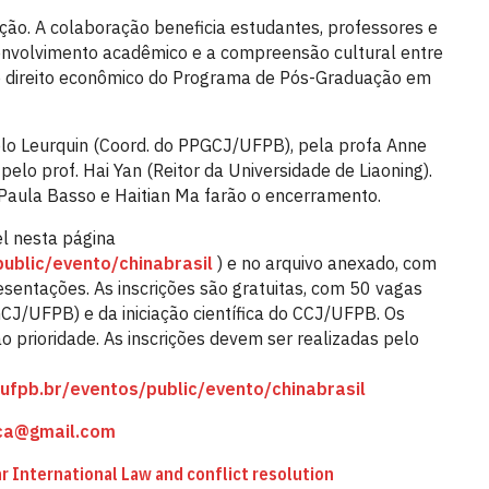
zação. A colaboração beneficia estudantes, professores e
envolvimento acadêmico e a compreensão cultural entre
e direito econômico do Programa de Pós-Graduação em
ablo Leurquin (Coord. do PPGCJ/UFPB), pela profa Anne
elo prof. Hai Yan (Reitor da Universidade de Liaoning).
Paula Basso e Haitian Ma farão o encerramento.
l nesta página
public/evento/chinabrasil
) e no arquivo anexado, com
sentações. As inscrições são gratuitas, com 50 vagas
CJ/UFPB) e da iniciação científica do CCJ/UFPB. Os
 prioridade. As inscrições devem ser realizadas pelo
.ufpb.br/eventos/public/evento/chinabrasil
ica@gmail.com
nternational Law and conflict resolution