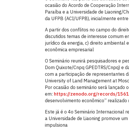
ocasião do Acordo de Cooperação Intern
Paraíba e a Universidade de Liaoning/C
da UFPB (ACI/UFPB), inicialmente entre 
A partir dos conflitos no campo do direi
discutidos temas de interesse comum entr
jurídico da energia, c) direito ambienta
econômica empresarial
O Seminário reunirá pesquisadores e p
Dom Quixote/Cnpq GPEDTRS/Cnpq) e da La
com a participação de representantes da
University of Land Management at Moscow
Por ocasião do seminário será lançado 
em:
https://zenodo.org/records/156
desenvolvimento econômico” realizado 
Este já é o 4o Seminário Internacional re
a Universidade de Liaoning promove um 
impulsiona