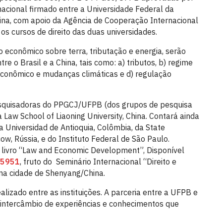
acional firmado entre a Universidade Federal da
hina, com apoio da Agência de Cooperação Internacional
os cursos de direito das duas universidades.
to econômico sobre terra, tributação e energia, serão
e o Brasil e a China, tais como: a) tributos, b) regime
l econômico e mudanças climáticas e d) regulação
esquisadoras do PPGCJ/UFPB (dos grupos de pesquisa
w School of Liaoning University, China. Contará ainda
 Universidad de Antioquia, Colômbia, da State
, Rússia, e do Instituto Federal de São Paulo.
o livro “Law and Economic Development”, Disponível
15951
, fruto do Seminário Internacional “Direito e
na cidade de Shenyang/China.
alizado entre as instituições. A parceria entre a UFPB e
intercâmbio de experiências e conhecimentos que