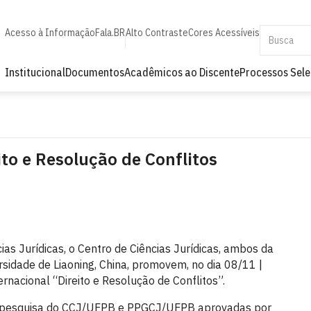
Acesso à Informação
Fala.BR
Alto Contraste
Cores Acessíveis
Institucional
Documentos
Acadêmicos ao Discente
Processos Sele
ito e Resolução de Conflitos
s Jurídicas, o Centro de Ciências Jurídicas, ambos da
rsidade de Liaoning, China, promovem, no dia 08/11 |
ernacional “Direito e Resolução de Conflitos”.
de pesquisa do CCJ/UFPB e PPGCJ/UFPB aprovadas por