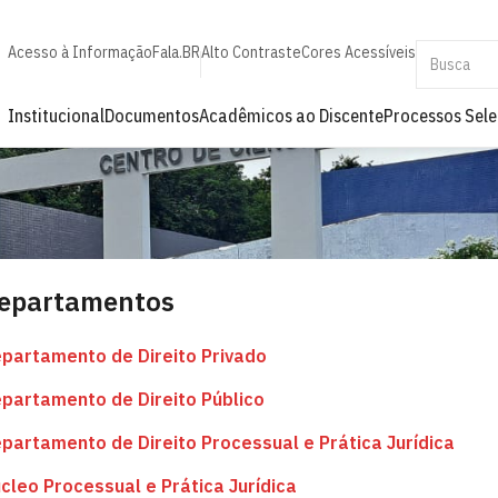
Acesso à Informação
Fala.BR
Alto Contraste
Cores Acessíveis
Institucional
Documentos
Acadêmicos ao Discente
Processos Sele
epartamentos
partamento de Direito Privado
partamento de Direito Público
partamento de Direito Processual e Prática Jurídica
cleo Processual e Prática Jurídica