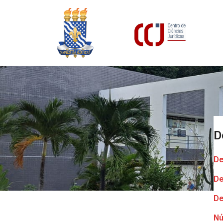
D
De
De
De
Nú