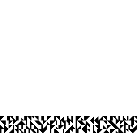
João Pessoa
a - Paraíba
Ouvidoria
Acesso à Informação
CoMu
Acessibilidade
Dad