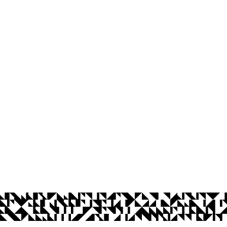
CCJ - Centro de Ciências Jurídicas - 
Universidade Federal da Paraíba, s/n
Jardim Cidade Universitária, João Pesso
CEP: 58.051-900
Telefone: +55 (83) 3216-7622
© 2026 Universidade Federal da Paraíba.