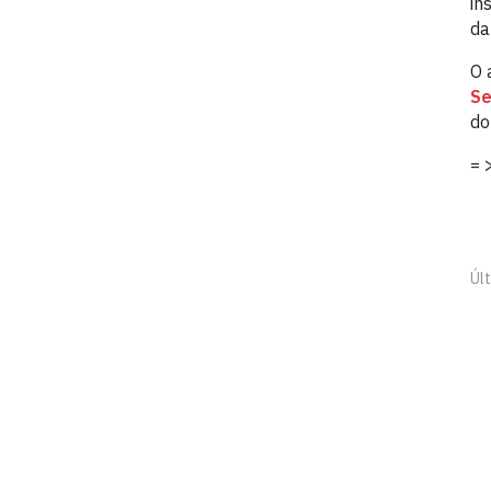
in
da
O 
Se
do
= 
Últ
CCJ - Centro de Ciências Jurídicas - 
Universidade Federal da Paraíba, s/n