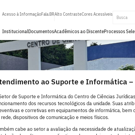
Acesso à Informação
Fala.BR
Alto Contraste
Cores Acessíveis
Institucional
Documentos
Acadêmicos ao Discente
Processos Sele
tendimento ao Suporte e Informática –
Setor de Suporte e Informática do Centro de Ciências Jurídica
ncionamento dos recursos tecnológicos da unidade. Suas atr
eventivas e corretivas em equipamentos de informática, bem co
 rede, dispositivos de comunicação e meios físicos.
mbém cabe ao setor a avaliação da necessidade de atualizaç