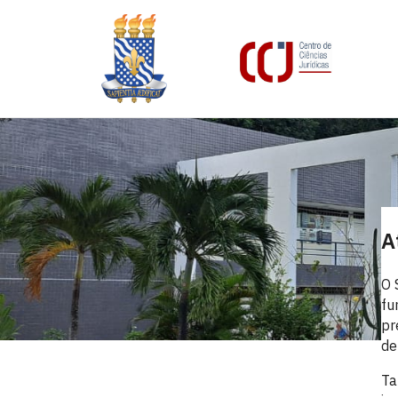
A
O 
fu
pr
de
Ta