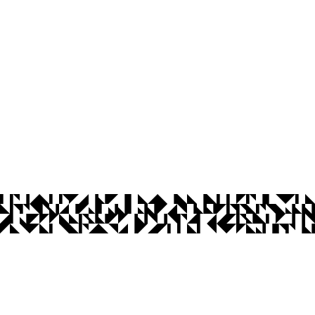
a - Paraíba
Ouvidoria
Acesso à Informação
CoMu
Acessibilidade
Dad