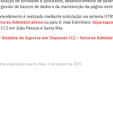
stalação de softwares e aplicativos, desenvolvimento de siste
 gestão de bancos de dados e da manutenção da página instit
atendimento é realizado mediante solicitação via sistema OT
tores Administrativos
ou pelo E-mail Eletrônico:
linjursup
 CCJ em João Pessoa e Santa Rita.
>
Sistema de Suporte em Chamado CCJ – Setores Administ
ima atualização: quarta-feira, 1 de outubro de 2025
João Pessoa