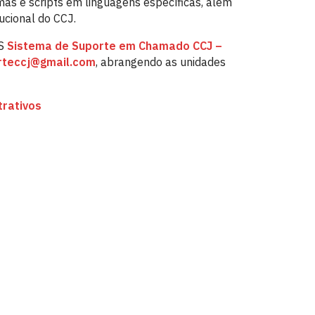
mas e scripts em linguagens específicas, além
ucional do CCJ.
RS
Sistema de Suporte em Chamado CCJ –
orteccj@gmail.com
, abrangendo as unidades
rativos