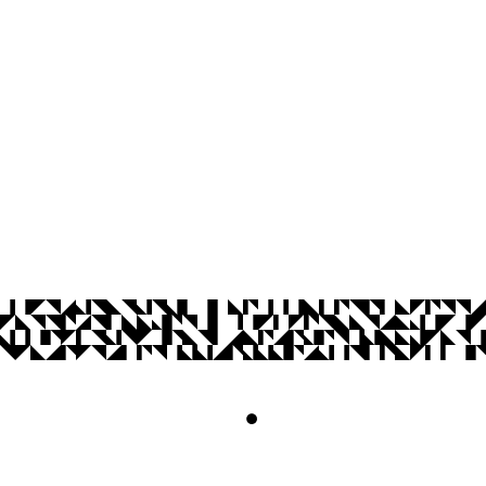
Jardim Cidade Universitária, João Pesso
CEP: 58.051-900
Telefone: +55 (83) 3216-7622
© 2026 Universidade Federal da Paraíba.
Acesso à
Informação