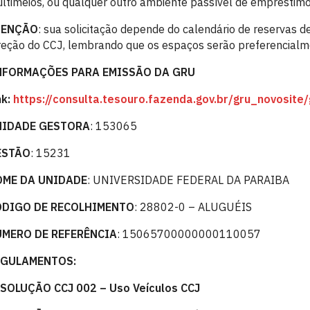
ltimeios, ou qualquer outro ambiente passível de empréstimo
TENÇÃO
: sua solicitação depende do calendário de reservas
reção do CCJ, lembrando que os espaços serão preferencialme
NFORMAÇÕES PARA EMISSÃO DA GRU
nk:
https://consulta.tesouro.fazenda.gov.br/gru_novosite
NIDADE GESTORA
: 153065
ESTÃO
: 15231
OME DA UNIDADE
: UNIVERSIDADE FEDERAL DA PARAIBA
ÓDIGO DE RECOLHIMENTO
: 28802-0 – ALUGUÉIS
MERO DE REFERÊNCIA
: 15065700000000110057
EGULAMENTOS:
SOLUÇÃO CCJ 002 – Uso Veículos CCJ