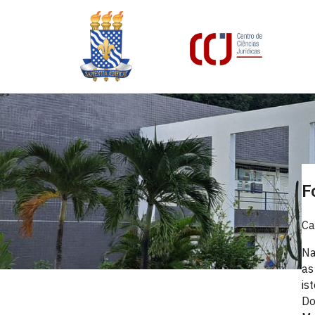
F
Ca
Na
as
is
Do