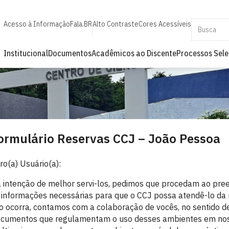
Acesso à Informação
Fala.BR
Alto Contraste
Cores Acessíveis
Institucional
Documentos
Acadêmicos ao Discente
Processos Sele
ormulário Reservas CCJ – João Pessoa
ro(a) Usuário(a):
 intenção de melhor servi-los, pedimos que procedam ao pre
 informações necessárias para que o CCJ possa atendê-lo da
to ocorra, contamos com a colaboração de vocês, no sentido d
cumentos que regulamentam o uso desses ambientes em nosso 