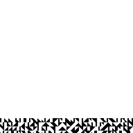
João Pessoa
a - Paraíba
Ouvidoria
Acesso à Informação
CoMu
Acessibilidade
Dad