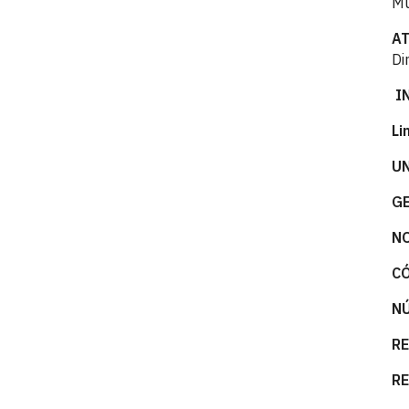
Mu
A
Di
I
Li
U
G
N
C
NÚ
R
RE