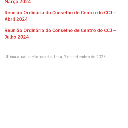
Março 2024
Reunião Ordinária do Conselho de Centro do CCJ –
Abril 2024
Reunião Ordinária do Conselho de Centro do CCJ –
Julho 2024
Última atualização: quarta-feira, 3 de setembro de 2025
CCJ - Centro de Ciências Jurídicas - João Pessoa
Universidade Federal da Paraíba, s/n
Jardim Cidade Universitária, João Pessoa - Paraíba
CEP: 58.051-900
Telefone: +55 (83) 3216-7622