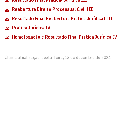
Resultado Final Prática- Juridica III
Reabertura Direito Processual Civil III
Resultado Final Reabertura Prática JurídicaI III
Prática Jurídica IV
Homologação e Resultado Final Pratica Jurídica IV
Última atualização: sexta-feira, 13 de dezembro de 2024
Coordenação de Direito - João Pessoa
Cidade Universitária, João Pessoa - Paraíba
CEP: 58.051-900
Telefone: +55 (83) 3216-7626