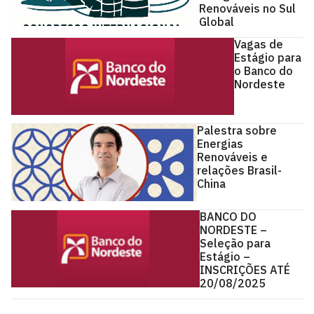
Renováveis no Sul
Global
Vagas de
Estágio para
o Banco do
Nordeste
Palestra sobre
Energias
Renováveis e
relações Brasil-
China
BANCO DO
NORDESTE –
Seleção para
Estágio –
INSCRIÇÕES ATÉ
20/08/2025