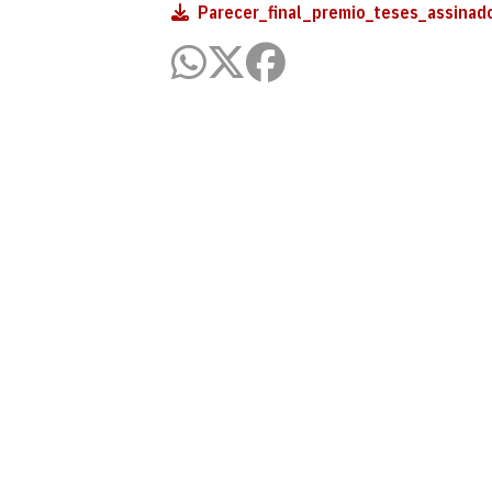
Parecer_final_premio_teses_assinad
Programa de Pós-Graduação em Ciênc
Universidade Federal da Paraíba - Centro
Cidade Universitária, João Pessoa - Para