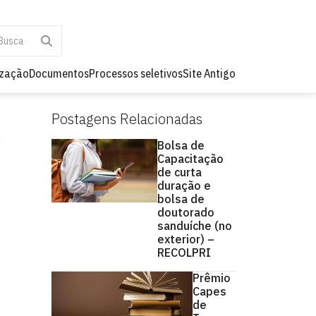
ização
Documentos
Processos seletivos
Site Antigo
Postagens Relacionadas
Bolsa de
Capacitação
de curta
duração e
bolsa de
doutorado
sanduíche (no
exterior) –
RECOLPRI
Prêmio
Capes
de