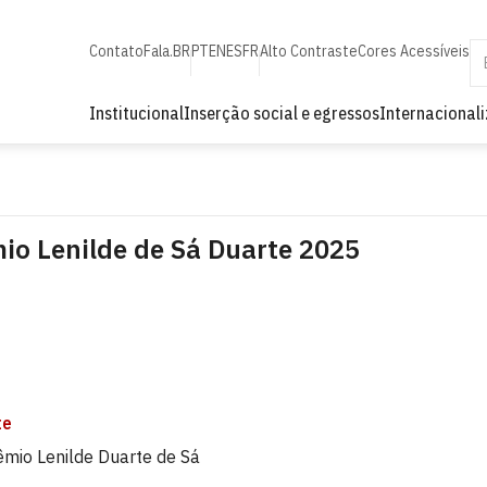
Contato
Fala.BR
PT
EN
ES
FR
Alto Contraste
Cores Acessíveis
Institucional
Inserção social e egressos
Internacional
mio Lenilde de Sá Duarte 2025
te
êmio Lenilde Duarte de Sá