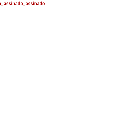
o_assinado_assinado
ias Jurídicas
 de Ciências Jurídicas - CCJ 1º andar, s/n
íba