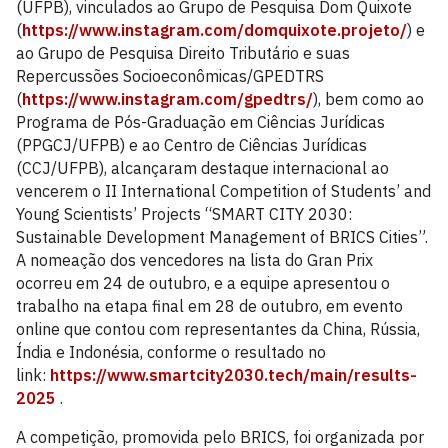
(UFPB), vinculados ao Grupo de Pesquisa Dom Quixote
(
https://www.instagram.com/domquixote.projeto/
) e
ao Grupo de Pesquisa Direito Tributário e suas
Repercussões Socioeconômicas/GPEDTRS
(
https://www.instagram.com/gpedtrs/
), bem como ao
Programa de Pós-Graduação em Ciências Jurídicas
(PPGCJ/UFPB) e ao Centro de Ciências Jurídicas
(CCJ/UFPB), alcançaram destaque internacional ao
vencerem o II International Competition of Students’ and
Young Scientists’ Projects “SMART CITY 2030:
Sustainable Development Management of BRICS Cities”.
A nomeação dos vencedores na lista do Gran Prix
ocorreu em 24 de outubro, e a equipe apresentou o
trabalho na etapa final em 28 de outubro, em evento
online que contou com representantes da China, Rússia,
Índia e Indonésia, conforme o resultado no
link:
https://www.smartcity2030.tech/main/results-
2025
.
A competição, promovida pelo BRICS, foi organizada por