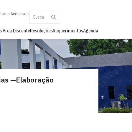
Cores Acessíveis
as
Área Discente
Resoluções
Requerimentos
Agenda
ias —Elaboração