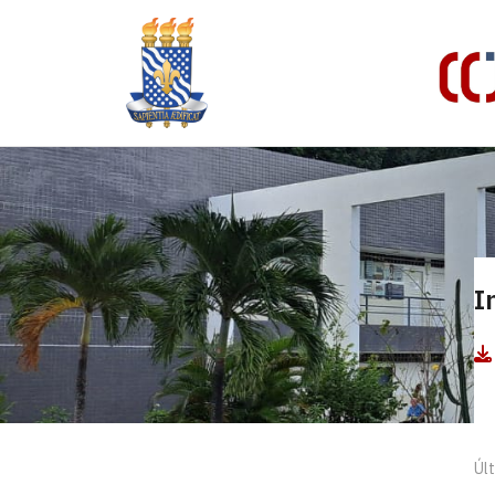
I
Últ