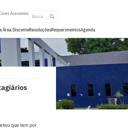
Cores Acessíveis
as
Área Discente
Resoluções
Requerimentos
Agenda
tagiários
letivo que tem por