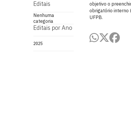
Editais
objetivo o preench
obrigatório interno
Nenhuma
UFPB.
categoria
Editais por Ano
2025
Coordenação de Direito - João Pess
Cidade Universitária, João Pessoa - Para
CEP: 58.051-900
Telefone: +55 (83) 3216-7626