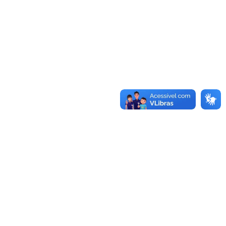
Coordenação de Direito - João Pessoa
Cidade Universitária, João Pessoa - Paraíba
CEP: 58.051-900
Telefone: +55 (83) 3216-7626